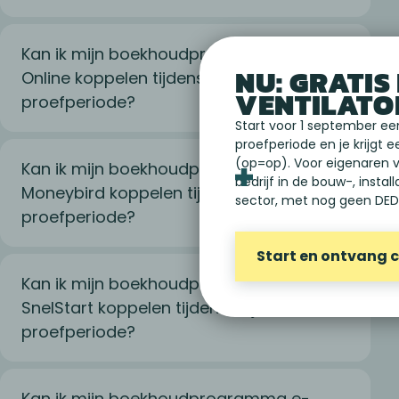
Kan ik mijn boekhoudprogramma Exact
NU: GRATIS 
Online koppelen tijdens mijn
VENTILATO
proefperiode?
Start voor 1 september ee
proefperiode en je krijgt e
(op=op). Voor eigenaren 
Kan ik mijn boekhoudprogramma
bedrijf in de bouw-, instal
Moneybird koppelen tijdens mijn
sector, met nog geen DE
proefperiode?
Start en ontvang
Kan ik mijn boekhoudprogramma
SnelStart koppelen tijdens mijn
proefperiode?
Kan ik mijn boekhoudprogramma e-