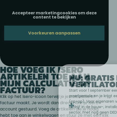
Accepteer marketingcookies om deze
content te bekijken
Voorkeuren aanpassen
HOE VOEG IK ISERO
ARTIKELEN TOE AAN
NU: GRATIS 
MIJN CALCULATIE OF
VENTILATO
FACTUUR?
Start voor 1 september ee
proefperiode en je krijgt e
Klik op het Isero-icoon terwijl je je calculatie of
(op=op). Voor eigenaren 
factuur maakt. Je wordt dan direct naar je Isero-
bedrijf in de bouw-, instal
account gestuurd. Voeg de artikelen die je nodig
sector, met nog geen DE
hebt toe aan je winkelwagen en stuur ze met één klik