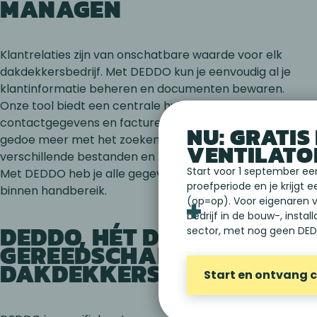
MANAGEN
Klantrelaties zijn van onschatbare waarde voor elk
dakdekkersbedrijf. Met DEDDO kun je eenvoudig al je
klantinformatie beheren en documenten bewaren.
Onze tool biedt een centrale hub waarin je
contactgegevens en facturen kunt opslaan. Geen
NU: GRATIS 
gedoe meer met het zoeken naar klantinformatie in
VENTILATO
verschillende bestanden en kwijtgeraakte facturen.
Start voor 1 september ee
Met DEDDO heb je alle gegevens die je nodig hebt
proefperiode en je krijgt e
binnen handbereik.
(op=op). Voor eigenaren 
bedrijf in de bouw-, instal
DEDDO, HÉT DIGITALE
sector, met nog geen DE
GEREEDSCHAP VOOR
DAKDEKKERS
Start en ontvang