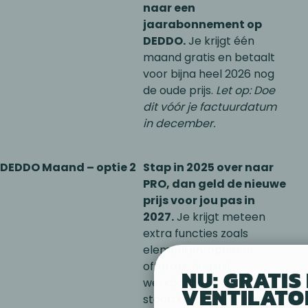
naar een
jaarabonnement op
DEDDO.
Je krijgt één
maand gratis en betaalt
voor bijna heel 2026 nog
de oude prijs.
Let op: Doe
dit vóór je factuurdatum
in december.
DEDDO Maand – optie 2
Stap in 2025 over naar
PRO, dan geld de nieuwe
prijs voor jou pas in
2027.
Je krijgt meteen
extra functies zoals
elementen, opties in
offertes, huisstijl,
NU: GRATIS 
werkbonnen en
VENTILATO
staartkosten. Kies je voor