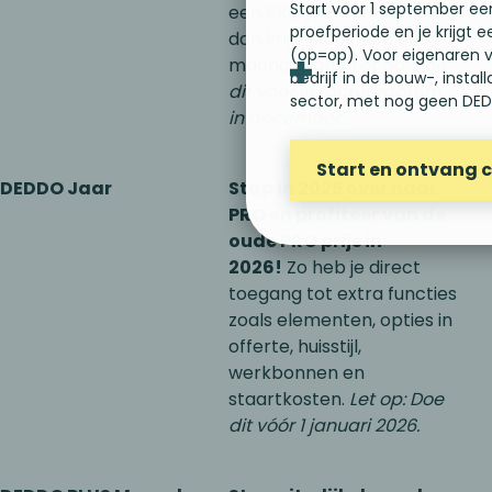
Start voor 1 september ee
een PRO jaarabonnement,
proefperiode en je krijgt e
dan krijg je ook nog één
(op=op). Voor eigenaren 
maand gratis.
Let op: Doe
bedrijf in de bouw-, instal
dit vóór je factuurdatum
sector, met nog geen DE
in december.
Start en ontvang
DEDDO Jaar
Stap in 2025 over naar
PRO en profiteer van de
oude PRO prijs in
2026!
Zo heb je direct
toegang tot extra functies
zoals elementen, opties in
offerte, huisstijl,
werkbonnen en
staartkosten.
Let op: Doe
dit vóór 1 januari 2026.