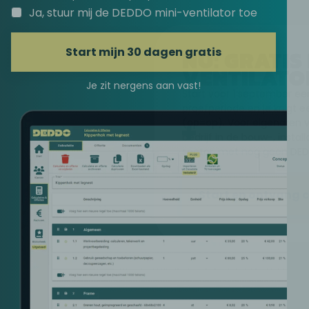
Ja, stuur mij de DEDDO mini-ventilator toe
NU: GRATIS 
Start mijn 30 dagen gratis
VENTILATO
Je zit nergens aan vast!
Start voor 1 september ee
proefperiode en je krijgt e
(op=op). Voor eigenaren 
bedrijf in de bouw-, instal
sector, met nog geen DE
Start en ontvang